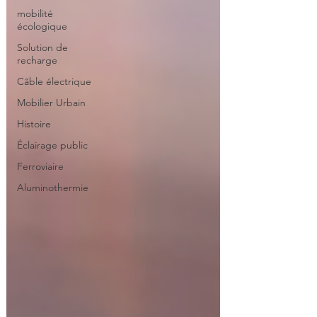
mobilité
écologique
Solution de
recharge
Câble électrique
Mobilier Urbain
Histoire
Éclairage public
Ferroviaire
Aluminothermie