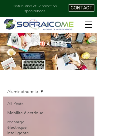
Distribution et Fabrication
CONTACT
spécialisées
ACTUALITÉS
ACTUALITÉ
Aluminothermie
All Posts
Mobilite électrique
recharge
électrique
intelligente