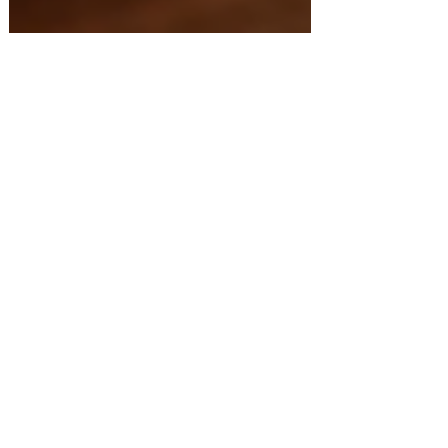
20 juin 2025
Soudre aluminothermique :
express, robuste et
autonome pour des rails
durables
Sur les chantiers ferroviaires ou autres, la
soudure aluminothermique est une solution
incontournable pour pérenniser l'assemblage
dans le temps de pièces diverses. Rapide,