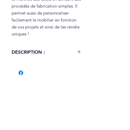
procédés de fabrication simples. Il
permet aussi de personnaliser
facilement le mobilier en fonction
de vos projets et ainsi de les rendre
uniques !
DESCRIPTION :
GAMME UNIK
Design de Jean-Christophe BOSSIO.
Cette gamme n’utilise qu’un seul
matériau : le métal.
Conçu en collaboration avec un
architecte et un ergonome, elle se
veut à la fois résolument
contemporaine, robuste et
confortable pour vous aider à créer
des lieux de convivialité ne
nécessitant pas d’entretien.