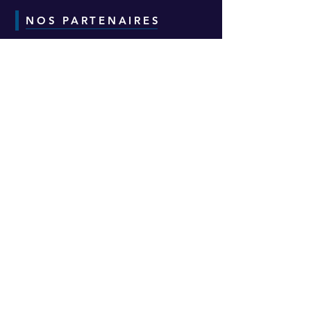
NOS PARTENAIRES
CONTACT
Adresse :
6-8-10 Avenue Eugène Freyssinet
Parc d'Activités des Épineaux -
Bâtiment H