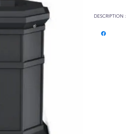
DESCRIPTION :
Dimensions (Ø x ht ho
Contenance : 80 L
Collecte des déchets
Ouverture par clé tri
Matière : Fonte
Fixation : Platine 31
Poids : 120 kg
Finition : Peinture p
Options :
Plus-value haute t
Plus-value haute t