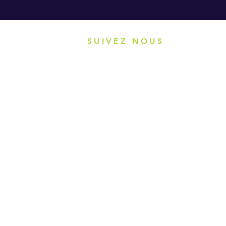
SUIVEZ NOUS
Restez en contact avec Sofraicom
H