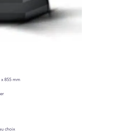
20 x 855 mm
er
au choix