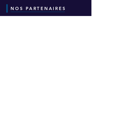
NOS PARTENAIRES
CONTACT
Adresse :
6-8-10 Avenue Eugène Freyssinet
Parc d'Activités des Épineaux -
Bâtiment H