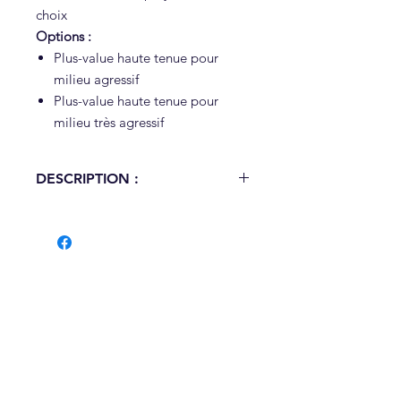
choix
Options :
Plus-value haute tenue pour
milieu agressif
Plus-value haute tenue pour
milieu très agressif
DESCRIPTION :
Dimensions (L x l x ht hors sol) :
674 x 419 x 944 mm
Contenance : 70 L
Ouverture passage déchets : 150
x 580 mm
Collecte des déchets par seau
acier
Porte frontale verrouillée par clé
alen N° 8