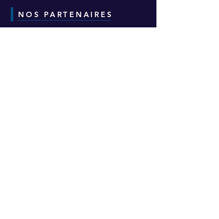
NOS PARTENAIRES
CONTACT
Adresse :
6-8-10 Avenue Eugène Freyssinet
Parc d'Activités des Épineaux -
Bâtiment H