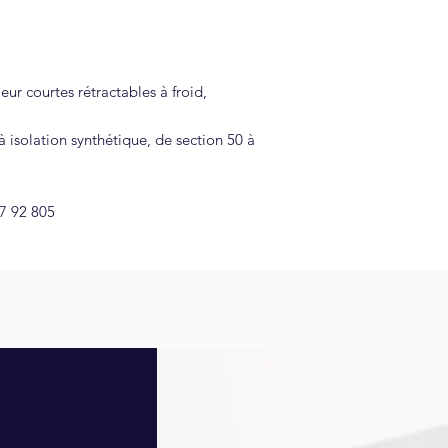
40 °C
3 dispositifs de mi
compatible ave
Type d'installation : I
Installation :
(CIS).
Cette technologie ne
équipés de vis
chaleur, ni de matiè
couple réussi.
ur courtes rétractables à froid,
d'enrubannage, la mis
sans outillage 
des tubes supports e
spécifique. L'extrémi
 isolation synthétique, de section 50 à
immédiatement aprè
67 92 805