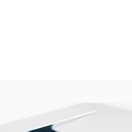
se à la terre de l'écran du câble.
c câbles à isolant synthétique
ntérieur
 requiert aucune source de
 autocassantes pour un serrage au
re de remplissage ou
e en oeuvre se fait par extraction
spécifique !
t ne nécessite aucun outillage
té peut être mise sous tension
s son raccordement.