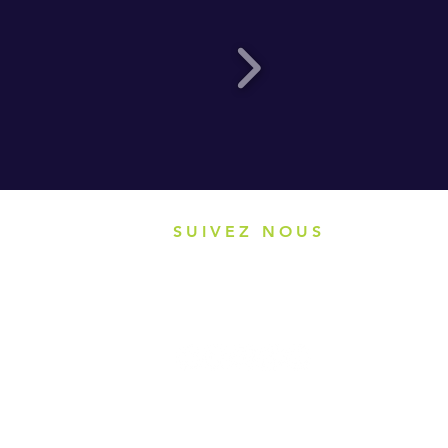
SUIVEZ NOUS
Restez en contact avec Sofraicom
H