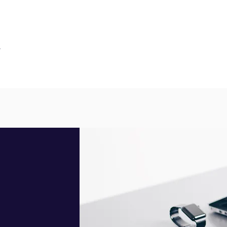
Caractéristiques élec
Tension de service no
Niveau max. des déch
.
Tension tenue au cho
Tenue diélectrique, 5
Caractéristiques d'util
Interface : Interface 
Température ambiante l
40 °C