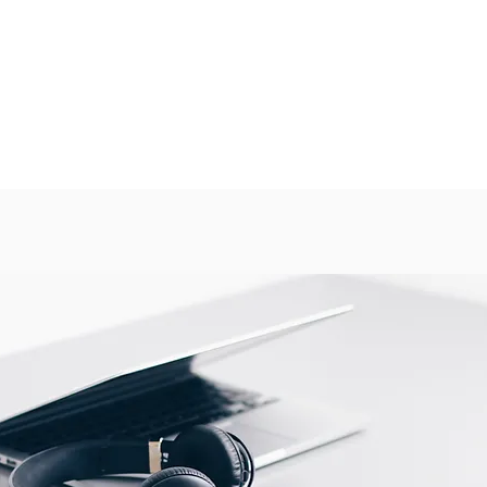
triques :
minale Uo/U (Um) : 12 / 20 (24) kV
arges partielles à 2 Uo : - pC
c : 125 kV
0Hz, 1min : 55 kV
isation :
A (250 A)
ors de l'installation, plage : 0 -