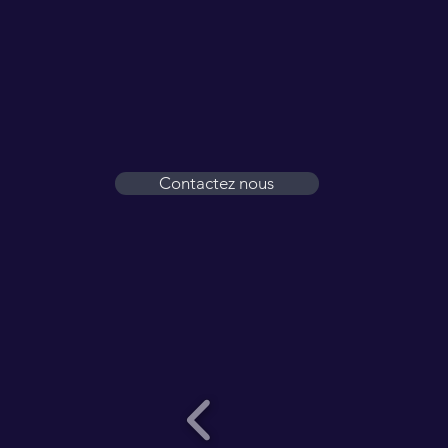
HORAIRES
Du Lundi au Vendredi
7h00 à 12h00
13h00 à 17h00 (Vendredi16h)
Contactez nous
NOS PARTENAIRES