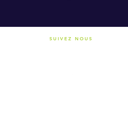
SUIVEZ NOUS
Restez en contact avec Sofraicom
H