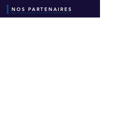
NOS PARTENAIRES
CONTACT
Adresse :
6-8-10 Avenue Eugène Freyssinet
Parc d'Activités des Épineaux -
Bâtiment H