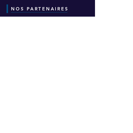
NOS PARTENAIRES
CONTACT
Adresse :
6-8-10 Avenue Eugène Freyssinet
Parc d'Activités des Épineaux -
Bâtiment H