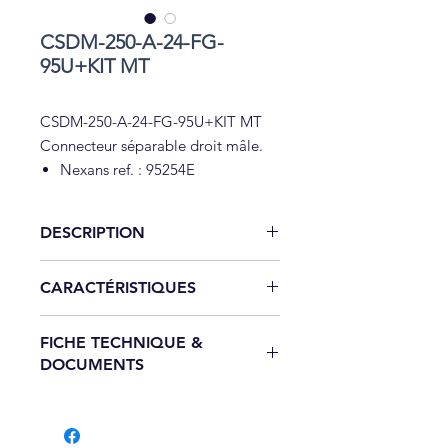
CSDM-250-A-24-FG-
95U+KIT MT
CSDM-250-A-24-FG-95U+KIT MT
Connecteur séparable droit mâle.
Nexans ref. : 95254E
DESCRIPTION
Connecteur séparable droit mâle
CARACTÉRISTIQUES
Nexans ref.
: 95254E
NORMES NATIONALES :
C 33-051
Caractéristiques techniques :
FICHE TECHNIQUE &
Chaque connecteur séparable est
Application :
DOCUMENTS
testé individuellement en fréquence
Connecteur séparable droit mâle
industrielle et en décharges
permettant le raccordement par
Télécharger la fiche technique
partielles. L'écran externe du
jonctions et dérivations démontables,
conducteur en EPDM assure une
de deux câbles de section 95 mm²