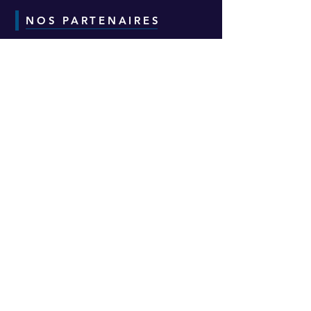
NOS PARTENAIRES
CONTACT
Adresse :
6-8-10 Avenue Eugène Freyssinet
Parc d'Activités des Épineaux -
Bâtiment H