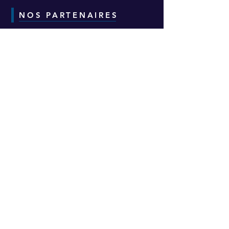
NOS PARTENAIRES
CONTACT
Adresse :
6-8-10 Avenue Eugène Freyssinet
Parc d'Activités des Épineaux -
Bâtiment H