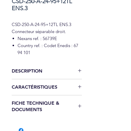
CSD-250-A-24-95+12TL
ENS.3
CSD-250-A-24-95+12TL ENS.3
Connecteur séparable droit.
Nexans ref. : 56739E
Country ref. : Codet Enedis : 67
94 101
DESCRIPTION
Connecteur séparable droit.
CARACTÉRISTIQUES
Nexans ref. :
56739E
Country ref. :
Codet Enedis : 67 94
Caractéristiques techniques :
101
FICHE TECHNIQUE &
Chaque connecteur séparable est
NORMES INTERNATIONALES :
DOCUMENTS
testé individuellement en fréquence
CENELEC HD 629.1
industrielle et en décharges
NORMES NATIONALES :
C 33-051
Télécharger la fiche technique
partielles. L'écran externe du
conducteur en EPDM assure une