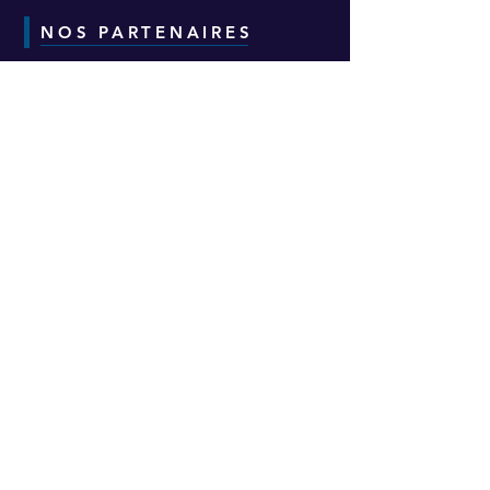
NOS PARTENAIRES
CONTACT
Adresse :
6-8-10 Avenue Eugène Freyssinet
Parc d'Activités des Épineaux -
Bâtiment H