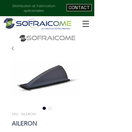
Distribution et Fabrication
CONTACT
spécialisées
SKU : AILERON
AILERON