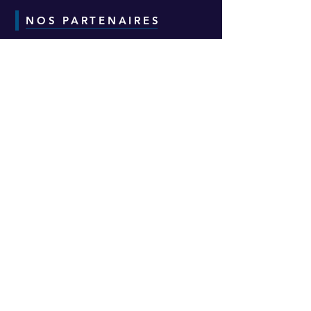
NOS PARTENAIRES
CONTACT
Adresse :
6-8-10 Avenue Eugène Freyssinet
Parc d'Activités des Épineaux -
Bâtiment H