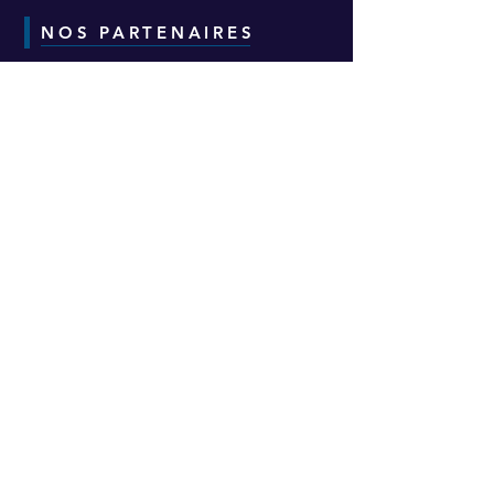
NOS PARTENAIRES
CONTACT
Adresse :
6-8-10 Avenue Eugène Freyssinet
Parc d'Activités des Épineaux -
Bâtiment H