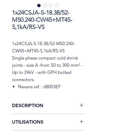
1x24CSJA-S-18.38/52-
M50.240-CW45+MT45-
5,1kA/RS-VS
1x24CSJA-S-18.38/52-M50.240-
CW45+MT45-5,1kA/RS-VS
Single phase compact cold shrink
joints - size A :from 50 to 300 mm² -
Up to 24kV - with GPH bolted
connectors.
Nexans ref. : 68003EF
DESCRIPTION
Nexans ref. :
68003EF
UTILISATIONS
NORMES INTERNATIONALES :
HD
629.1 S2
Rétractable à froid :