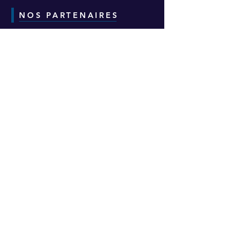
NOS PARTENAIRES
CONTACT
Adresse :
6-8-10 Avenue Eugène Freyssinet
Parc d'Activités des Épineaux -
Bâtiment H