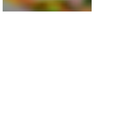
24 janv. 2024
Le mobilier urbain: l’impact
sur le bien-être.
Le mobilier urbain joue un rôle significatif dans
la création d’environnements urbains favorables
au bien-être des citoyens.