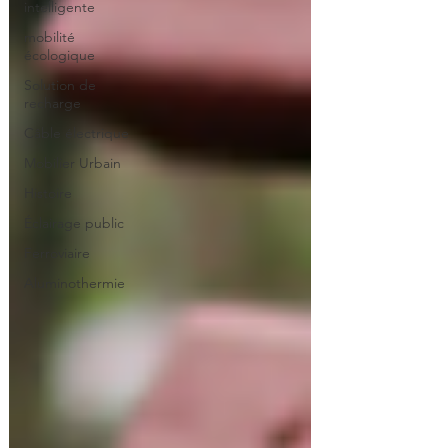
intelligente
mobilité
écologique
Solution de
recharge
Câble électrique
Mobilier Urbain
Histoire
Éclairage public
Ferroviaire
Aluminothermie