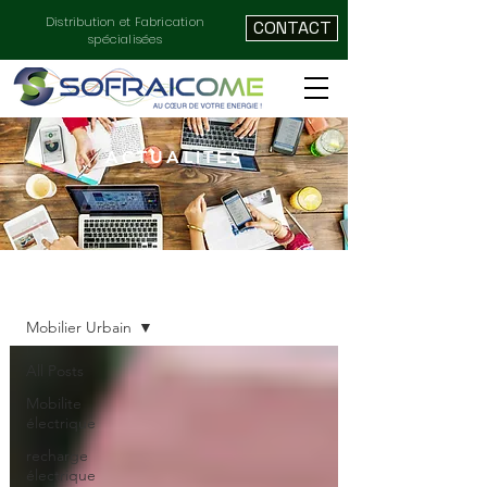
Distribution et Fabrication
CONTACT
spécialisées
ACTUALITÉS
ACTUALITÉ
Mobilier Urbain
All Posts
Mobilite
électrique
recharge
électrique