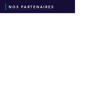
NOS PARTENAIRES
CONTACT
Adresse :
6-8-10 Avenue Eugène Freyssinet
Parc d'Activités des Épineaux -
Bâtiment H