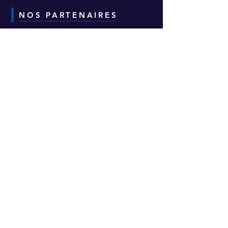
NOS PARTENAIRES
CONTACT
Adresse :
6-8-10 Avenue Eugène Freyssinet
Parc d'Activités des Épineaux -
Bâtiment H