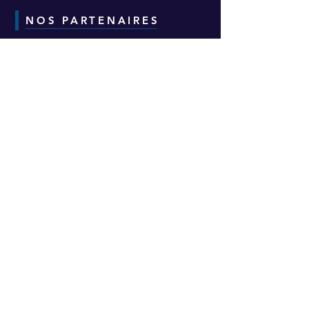
NOS PARTENAIRES
CONTACT
Adresse :
6-8-10 Avenue Eugène Freyssinet
Parc d'Activités des Épineaux -
Bâtiment H