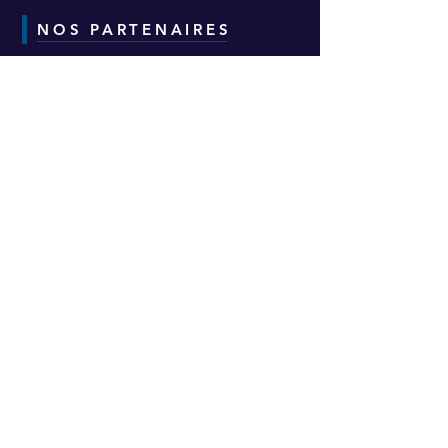
NOS PARTENAIRES
CONTACT
Adresse :
6-8-10 Avenue Eugène Freyssinet
Parc d'Activités des Épineaux -
Bâtiment H