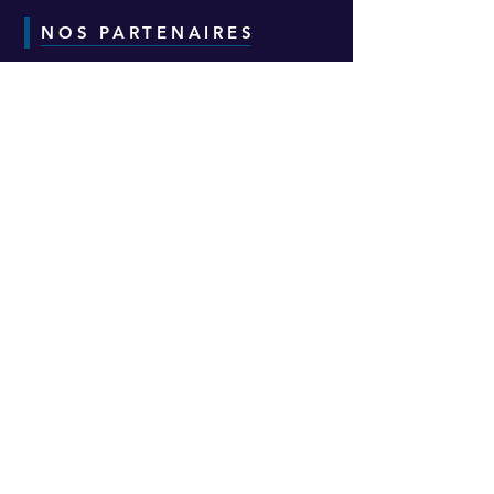
NOS PARTENAIRES
CONTACT
Adresse :
6-8-10 Avenue Eugène Freyssinet
Parc d'Activités des Épineaux -
Bâtiment H