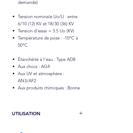
demande)
Tension nominale Uo/U : entre
6/10 (12) KV et 18/30 (36) KV
Tension d’essai ≈ 3.5 Uo (KV)
Température de pose : -10°C à
50°C
Étanchéité à l’eau : Type AD8
Aux chocs : AG4
Aux UV et atmosphère :
AN3/AF2
Aux produits chimiques : Bonne
UTILISATION
Réalisation de liaisons moyenne
tension urbaine et rurale