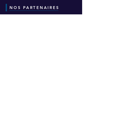
NOS PARTENAIRES
CONTACT
Adresse :
6-8-10 Avenue Eugène Freyssinet
Parc d'Activités des Épineaux -
Bâtiment H