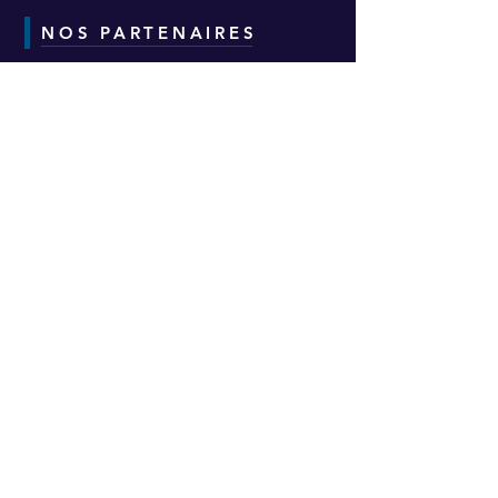
NOS PARTENAIRES
CONTACT
Adresse :
6-8-10 Avenue Eugène Freyssinet
Parc d'Activités des Épineaux -
Bâtiment H