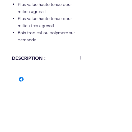
Plus-value haute tenue pour
milieu agressif
Plus-value haute tenue pour
milieu très agressif
Bois tropical ou polymère sur
demande
DESCRIPTION :
Disponible en version banc et
banquette
Dimensions (L x l x ht hors sol) :
Banc 2000 x 503 x 900 mm
Banquette 2000 x 480 x 498 mm
Matière :
Acier galvanisé + lattes en
chêne huilé
Fixation :
Platine
Poids :
62 kg (version banc)
40 kg ( version banquette ALOES